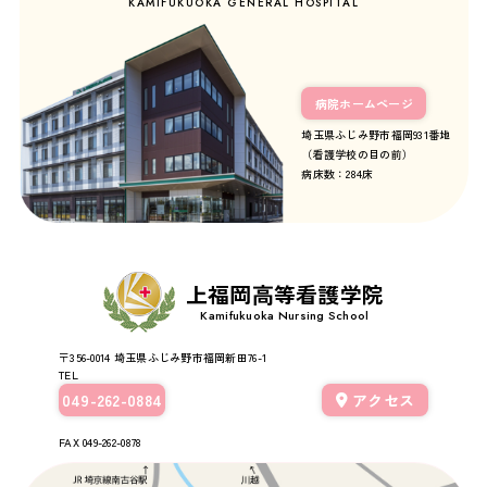
KAMIFUKUOKA GENERAL HOSPITAL
病院ホームページ
埼玉県ふじみ野市福岡931番地
（看護学校の目の前）
病床数：284床
上福岡高等看護学院
Kamifukuoka Nursing School
〒356-0014
埼玉県ふじみ野市福岡新田76-1
TEL
049-262-0884
アクセス
FAX 049-262-0878