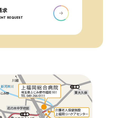
請求
NT REQUEST