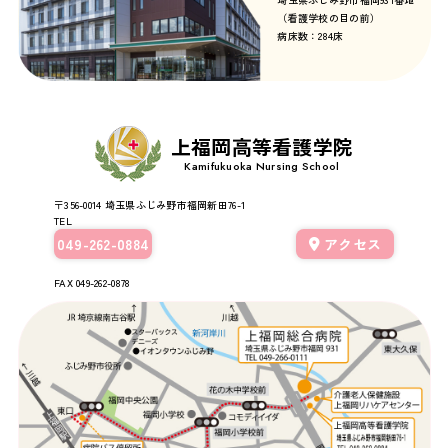
（看護学校の目の前）
病床数：284床
上福岡高等看護学院
Kamifukuoka Nursing School
〒356-0014
埼玉県ふじみ野市福岡新田76-1
TEL
049-262-0884
アクセス
FAX 049-262-0878